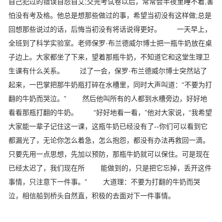
自己犯过的错误自怨自艾;交完考试卷以后，常常会半夜里睡不着,害
怕没有考及格。他总是想那些做过的事，希望当初没有这样做;总是
回想那些说过的话，后悔当初没有将话说得更好。 一天早上，
全班到了科学实验室。老师保罗·布兰德威尔博士把一瓶牛奶放在桌
子边上。大家都坐了下来，望着那瓶牛奶，不知道它和这堂生理卫
生课有什么关系。 过了一会，保罗·布兰德威尔博士突然站了
起来，一巴掌把那牛奶瓶打碎在水槽里，同时大声叫道：“不要为打
翻的牛奶而哭泣。” 然后他叫所有的人都到水槽旁边，好好地
看看那瓶打翻的牛奶。 “好好地看一看，”他对大家说，“我希望
大家能一辈子记住这一课，这瓶牛奶已经没有了--你们可以看到它
都漏光了，无论你怎么着急，怎么抱怨，都没有办法再救回一滴。
只要先用一点思想，先加以预防，那瓶牛奶就可以保住。可是现在
已经太迟了，我们现在所 能做到的，只是把它忘掉，丢开这件
事情，只注意下一件事。” 大道理：不要为打翻的牛奶而哭
泣，相信船到桥头自然直，积极的去面对下一件事情。