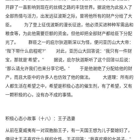
开辟了一直影响到现在的丝绸之路的丰饶世界。据说他为此投入了
全部热情与活力，出发远征波斯之际，曾将他所有的财产分给了大
臣。 为了登上征伐波斯的漫长征途，他必须买进种种军需品和
粮食等，为此他需要巨额的资金。但他却把全部财产都给臣下分配
光了。 群臣之一的庇尔狄迦斯深以为怪，便问亚历山大大帝：
“陛下带什么启程呢?” 对此，亚历山大回答说：“我只有一件财
宝，那就是‘希望’。” 据说，庇尔狄迦斯听了这个回答以后说：
“那么请允许我们也来分享它吧。” 于是他谢绝了分配给他的财
产，而且大臣中的许多人也仿效了他的做法。 大道理：所有的
人都生活在希望之中，希望是积极心态的催生剂，有了希望，又有
一颗积极的心，没有办不成的事情。
积极心态小故事（十八）：王子选妻
从前在夏威夷有一对双胞胎王子，有一天国王想为儿子娶媳妇了，
便问大王子喜欢什么样的女性。王子回答：“我喜欢瘦的女孩子。”