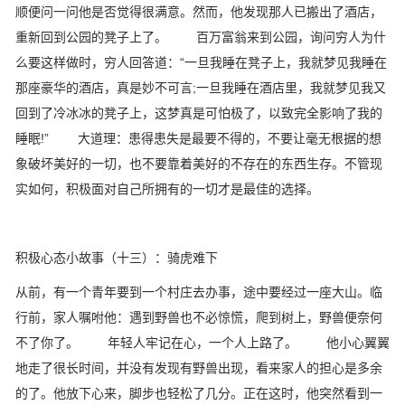
顺便问一问他是否觉得很满意。然而，他发现那人已搬出了酒店，
重新回到公园的凳子上了。 百万富翁来到公园，询问穷人为什
么要这样做时，穷人回答道：“一旦我睡在凳子上，我就梦见我睡在
那座豪华的酒店，真是妙不可言;一旦我睡在酒店里，我就梦见我又
回到了冷冰冰的凳子上，这梦真是可怕极了，以致完全影响了我的
睡眠!” 大道理：患得患失是最要不得的，不要让毫无根据的想
象破坏美好的一切，也不要靠着美好的不存在的东西生存。不管现
实如何，积极面对自己所拥有的一切才是最佳的选择。
积极心态小故事（十三）：骑虎难下
从前，有一个青年要到一个村庄去办事，途中要经过一座大山。临
行前，家人嘱咐他：遇到野兽也不必惊慌，爬到树上，野兽便奈何
不了你了。 年轻人牢记在心，一个人上路了。 他小心翼翼
地走了很长时间，并没有发现有野兽出现，看来家人的担心是多余
的了。他放下心来，脚步也轻松了几分。正在这时，他突然看到一