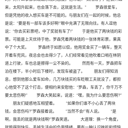
来，太阳升起来，也会落下去，这就是生活。” 罗森很爱车，
但是凭他的收入想买车是不可能的。与朋友们在一起的时候，他总
是说：“要是有一部车该多好啊!”眼中充满了无限向往。有人逗他
说：“你去买彩票吧，中了奖就有车了!” 于是他买了两块钱的彩
票。可能是上天优待于他，罗森凭着两块钱的一张体育彩票，果真
中了个大奖。 罗森终于如愿以偿，他用奖金买了一辆车，整天
开着车兜风，夜总会也去得少了，人们经常看见他吹着口哨在林阴
道上行驶，车也总是擦得一尘不染的。 然而有一天，罗森把车
泊在楼下，半小时后下楼时，发现车被盗了。 朋友们得知消
息，想到他那么爱车如命，几万块钱买的车眨眼工夫就没了，都担
心他受不了这个打击，便相约来安慰他：“罗森，车丢了，你千万不
要太悲伤啊!” 罗森大笑起来，说道：“嘿，我为什么要悲伤啊?”
朋友们疑惑地互相望着。 “如果你们谁不小心丢了两块
钱，会悲伤吗?”罗森接着说。 “当然不会!”有人说。 “是
啊，我丢的就是两块钱啊!”罗森笑道。 大道理：换一个角度，
就能得到快乐。丢掉生活中的负面情绪，要有一种认识挫折和烦恼