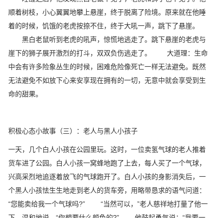
顺着树枝，小心翼翼地攀上悬崖，终于脱离了险境。原来就在他睡
着的时候，饥饿的老虎按捺不住，终于大吼一声，跳下了悬崖。
黑白老鼠听到老虎的吼声，惊慌地逃走了。跳下悬崖的老虎与
崖下的狮子展开激烈的打斗，双双负伤逃走了。 大道理：生命
中会有许多险象丛生的时候，困难危险像死亡一样无法避免。既然
无法避免不如放下心来安享现在拥有的一切，无意中就会享受到生
命的甜果。
积极心态小故事（三）：老人与黑人小孩子
一天，几个白人小孩在公园里玩。这时，一位卖氢气球的老人推着
货车进了公园。白人小孩一窝蜂地跑了上去，每人买了一个气球，
兴高采烈地追逐着放飞的气球跑开了。白人小孩的身影消失后，一
个黑人小孩怯生生地走到老人的货车旁，用略带恳求的语气问道：
“您能卖给我一个气球吗?” “当然可以，”老人慈祥地打量了他一
下，温和地说，“你想要什么颜色的?” 他鼓起勇气说：“我要一