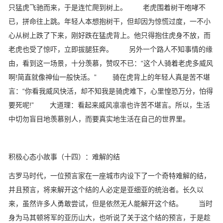
只猛虎飞驰而来，于是连忙爬到树上。 老虎围着树干咆哮不
已，拼命往上跳。年轻人本想抱树干，但却因为惊慌过度，一不小
心从树上跌了下来，刚好跌在猛虎背上。他只得抱住虎身不放，而
老虎也受了惊吓，立即拔腿狂奔。 另外一个路人不知事情的缘
由，看到这一场景，十分羡慕，赞叹不已：“这个人骑着老虎多威风
啊!简直就像神仙一般快活。” 骑在虎背上的年轻人真是苦不堪
言：“你看我威风快活，却不知我是骑虎难下，心里惶恐万分，怕得
要死呢!” 大道理：看起来威风凛凛也许苦不堪言。所以，生活
中切勿盲目地羡慕别人，而要真实地生活在自己的世界里。
积极心态小故事（十四）：难解的结
古罗马时代，一位预言家在一座城市内设下了一个奇特难解的结，
并且预言，将来解开这个结的人必定是亚细亚的统治者。长久以
来，虽然许多人勇敢尝试，但是依然无人能解开这个结。 当时
身为马其顿将军的亚历山大，也听说了关于这个结的预言，于是趁