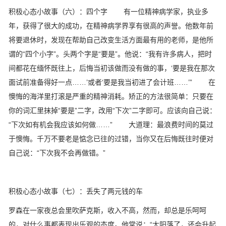
积极心态小故事（六）：四个字 有一位精神病学家，执业多
年，获得了很大的成功，在精神病学界享有很高的声誉。他数年前
将要退休时，发现在帮助自己改变生活方面最有用的老师，是他所
谓的“四个小字”。头两个字是“要是”。他说：“我有许多病人，把时
间都花在缅怀既往上，后悔当初该做而没有做的事，‘要是我在那次
面试前准备得好一点……’或者‘要是我当初进了会计班……’” 在
懊悔的海洋里打滚是严重的精神消耗。矫正的方法很简单：只要在
你的词汇里抹掉“要是”二字，改用“下次”二字即可。应该向自己说：
“下次如有机会我应该如何做……” 大道理：最浪费时间的莫过
于懊悔。千万不要老是惦念已往的过错，当你又在后悔既往时便对
自己说：“下次我不会再做错。”
积极心态小故事（七）：丢失了两元钱的车
罗森在一家夜总会里吹萨克斯，收入不高，然而，却总是乐呵呵
的，对什么事都表现出乐观的态度。他常说：“太阳落了，还会升起