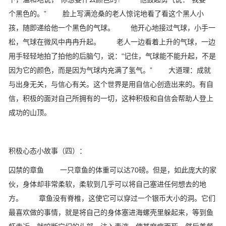
个黑色的。” 脸上写满沧桑的老人惊诧地看了看这个黑人小
孩，随即递给他一个黑色的气球。 他开心地接过气球，小手一
松，气球在微风中冉冉升起。 老人一边看着上升的气球，一边
用手轻轻地拍了拍他的后脑勺，说：“记住，气球能不能升起，不是
因为它的颜色，而是因为气球内充满了氢气。” 大道理：成就
与出身无关，与信心有关。这个世界是用自信心创造出来的。有自
信，积极的面对自己所拥有的一切，这种积极和自信会帮助人登上
成功的山顶。
积极心态小故事（四）：
囚禁的章鱼 一只章鱼的体重可以达70磅。但是，如此庞大的家
伙，身体却非常柔软，柔软到几乎可以将自己塞进任何想去的地
方。 章鱼没有脊椎，这使它可以穿过一个银币大小的洞。它们
最喜欢做的事情，就是将自己的身体塞进海螺壳里躲起来，等到鱼