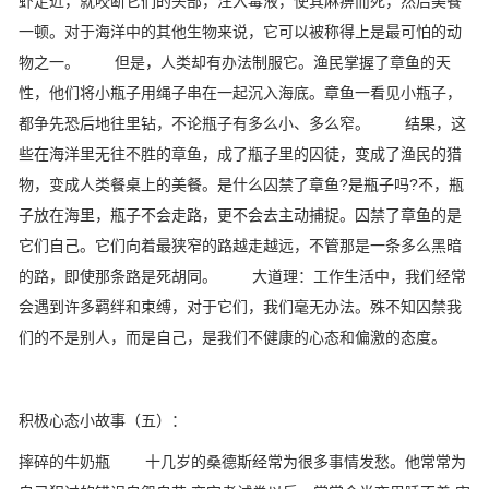
虾走近，就咬断它们的头部，注入毒液，使其麻痹而死，然后美餐
一顿。对于海洋中的其他生物来说，它可以被称得上是最可怕的动
物之一。 但是，人类却有办法制服它。渔民掌握了章鱼的天
性，他们将小瓶子用绳子串在一起沉入海底。章鱼一看见小瓶子，
都争先恐后地往里钻，不论瓶子有多么小、多么窄。 结果，这
些在海洋里无往不胜的章鱼，成了瓶子里的囚徒，变成了渔民的猎
物，变成人类餐桌上的美餐。是什么囚禁了章鱼?是瓶子吗?不，瓶
子放在海里，瓶子不会走路，更不会去主动捕捉。囚禁了章鱼的是
它们自己。它们向着最狭窄的路越走越远，不管那是一条多么黑暗
的路，即使那条路是死胡同。 大道理：工作生活中，我们经常
会遇到许多羁绊和束缚，对于它们，我们毫无办法。殊不知囚禁我
们的不是别人，而是自己，是我们不健康的心态和偏激的态度。
积极心态小故事（五）：
摔碎的牛奶瓶 十几岁的桑德斯经常为很多事情发愁。他常常为