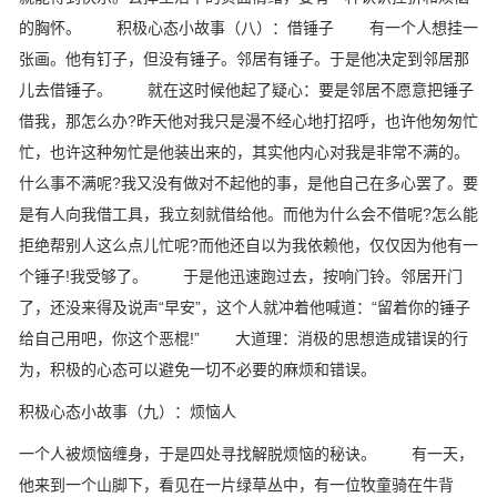
的胸怀。 积极心态小故事（八）：借锤子 有一个人想挂一
张画。他有钉子，但没有锤子。邻居有锤子。于是他决定到邻居那
儿去借锤子。 就在这时候他起了疑心：要是邻居不愿意把锤子
借我，那怎么办?昨天他对我只是漫不经心地打招呼，也许他匆匆忙
忙，也许这种匆忙是他装出来的，其实他内心对我是非常不满的。
什么事不满呢?我又没有做对不起他的事，是他自己在多心罢了。要
是有人向我借工具，我立刻就借给他。而他为什么会不借呢?怎么能
拒绝帮别人这么点儿忙呢?而他还自以为我依赖他，仅仅因为他有一
个锤子!我受够了。 于是他迅速跑过去，按响门铃。邻居开门
了，还没来得及说声“早安”，这个人就冲着他喊道：“留着你的锤子
给自己用吧，你这个恶棍!” 大道理：消极的思想造成错误的行
为，积极的心态可以避免一切不必要的麻烦和错误。
积极心态小故事（九）：烦恼人
一个人被烦恼缠身，于是四处寻找解脱烦恼的秘诀。 有一天，
他来到一个山脚下，看见在一片绿草丛中，有一位牧童骑在牛背