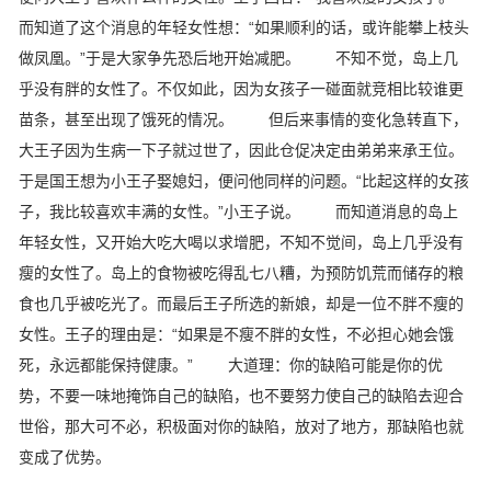
而知道了这个消息的年轻女性想：“如果顺利的话，或许能攀上枝头
做凤凰。”于是大家争先恐后地开始减肥。 不知不觉，岛上几
乎没有胖的女性了。不仅如此，因为女孩子一碰面就竞相比较谁更
苗条，甚至出现了饿死的情况。 但后来事情的变化急转直下，
大王子因为生病一下子就过世了，因此仓促决定由弟弟来承王位。
于是国王想为小王子娶媳妇，便问他同样的问题。“比起这样的女孩
子，我比较喜欢丰满的女性。”小王子说。 而知道消息的岛上
年轻女性，又开始大吃大喝以求增肥，不知不觉间，岛上几乎没有
瘦的女性了。岛上的食物被吃得乱七八糟，为预防饥荒而储存的粮
食也几乎被吃光了。而最后王子所选的新娘，却是一位不胖不瘦的
女性。王子的理由是：“如果是不瘦不胖的女性，不必担心她会饿
死，永远都能保持健康。” 大道理：你的缺陷可能是你的优
势，不要一味地掩饰自己的缺陷，也不要努力使自己的缺陷去迎合
世俗，那大可不必，积极面对你的缺陷，放对了地方，那缺陷也就
变成了优势。