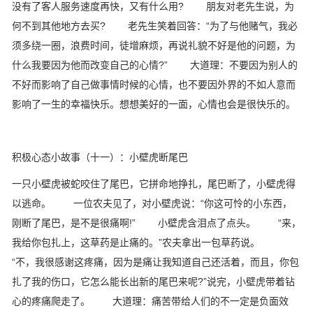
没有了客人服务速度再快，又有什么用? 朋友对老先生说，为
何不到其他地方去买? 老先生笑着回答：“为了与他赌气，我必
须多绕一圈，浪费时间，徒增麻烦，再说礼貌不好是他的问题，为
什么我要因为他而改变自己的心情?” 大道理：不要因为别人的
不好而影响了自己做事情时候的心情，也不要因外界的不如人意而
影响了一生的幸福快乐。想想美好的一面，心情也会是很快乐的。
积极心态小故事（十一）：小壁虎断尾巴
一只小壁虎被蛇咬住了尾巴，它拼命地挣扎，尾巴断了，小壁虎得
以逃命。 一位农夫见了，对小壁虎说：“你这可怜的小东西，
刚断了尾巴，是不是很痛啊!” 小壁虎含泪点了点头。 “来，
我给你包扎上，这草药是止痛的。”农夫拿出一包草药说。
“不，我很感谢这疼痛，因为是痛让我知道自己还活着，而且，你包
扎了我的伤口，它怎么能长出新的尾巴来呢?”说完，小壁虎带着钻
心的疼痛爬走了。 大道理：痛苦带给人们的不一定是负面效