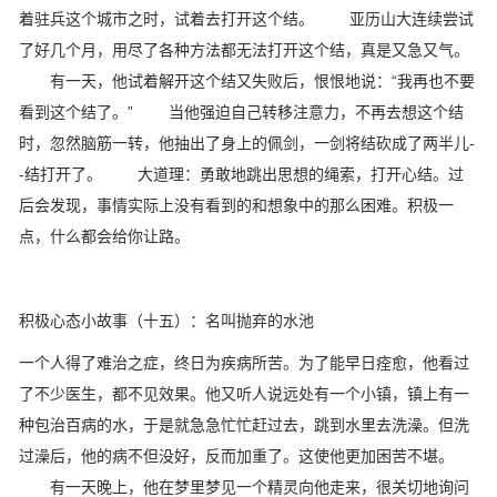
着驻兵这个城市之时，试着去打开这个结。 亚历山大连续尝试
了好几个月，用尽了各种方法都无法打开这个结，真是又急又气。
有一天，他试着解开这个结又失败后，恨恨地说：“我再也不要
看到这个结了。” 当他强迫自己转移注意力，不再去想这个结
时，忽然脑筋一转，他抽出了身上的佩剑，一剑将结砍成了两半儿-
-结打开了。 大道理：勇敢地跳出思想的绳索，打开心结。过
后会发现，事情实际上没有看到的和想象中的那么困难。积极一
点，什么都会给你让路。
积极心态小故事（十五）：名叫抛弃的水池
一个人得了难治之症，终日为疾病所苦。为了能早日痊愈，他看过
了不少医生，都不见效果。他又听人说远处有一个小镇，镇上有一
种包治百病的水，于是就急急忙忙赶过去，跳到水里去洗澡。但洗
过澡后，他的病不但没好，反而加重了。这使他更加困苦不堪。
有一天晚上，他在梦里梦见一个精灵向他走来，很关切地询问