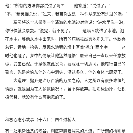
他：“所有的方法你都试过了吗?” 他答道：“试过了。”
“不，”精灵摇头说，“过来，我带你去洗一种你从来没有洗过的澡。”
精灵将这个人带到一个清澈的水池边对他说：“进水里泡一泡，
你很快就会康复。”说完，就不见了。 这病人跳进了水池，泡
在水中。等他从水中出来时，所有的病痛竟然真地消失了。他欣喜
若狂，猛地一抬头，发现水池旁的墙上写着“抛弃”两个字。 这
时他也醒了，梦中的情景让他猛然醒悟：原来自己一直以来任意放
纵，受害已深。于是他就此发誓，要戒除一切恶习。他履行自己的
誓言，先是苦恼从他的心中消失，没过多久，他的身体也康复了。
大道理：抛弃是治疗百病的万灵之药，人之所以有很多难缠的
情感，就是因为在大多数情况下，舍不得放弃。把消极扔掉，让积
极代替，就没有什么可抱怨的了。
积极心态小故事（十六）：四个过桥人
有一处地势险恶的峡谷，涧底奔腾着湍急的水流，而所谓的桥则是