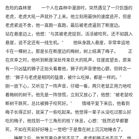
危险的森林里 一个人在森林中漫游时，突然遇见了一只饥饿的
老虎，老虎大吼一声就扑了上来。他立刻用最快的速度逃开，但是
老虎紧追不舍，他一直跑一直跑，最后被老虎逼到了断崖边。
站在悬崖边上，他想：“与其被老虎捉到，活活被咬死，还不如跳入
悬崖，说不定还有一线生机。” 他纵身跳入悬崖，非常幸运地
卡在一棵树上。那是长在断崖边的梅树，树上结满了梅子。 正
在庆幸之时，他听到断崖深处传来巨大的吼声，往崖底望去，原来
有一只凶猛的狮子正抬头看着他，狮子的声音使他心颤，但转念一
想：“狮子与老虎是相同的猛兽，被什么吃掉，都是一样的。”
刚一放下心，又听见了一阵声音，仔细一看，两只老鼠正用力地咬
着梅树的树干。他先是一阵惊慌，立刻又放心了，他想：“被老鼠咬
断树干跌死，总比被狮子咬死好。” 情绪平复下来后，他看到
梅子长得正好，就采了一些吃起来。他觉得一辈子从没吃过那么好
吃的梅子，他找到一个三角形的枝丫休息，心想：“既然迟早都要
死，不如在死前好好睡上一觉吧!”于是靠在树上沉沉地睡去了。
睡醒之后，他发现黑白老鼠不见了，老虎和狮子也不见了。他