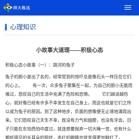
导
航
菜
心理知识
单
小故事大道理——积极心态
积极心态小故事（一）：跳河的兔子
兔子的胆小是出了名的，经常受到的惊吓总是像石头一样压在它们
的心上。 有一次，众多兔子聚集在一起，为自己的胆小无能而
难过，悲叹自己的生活中充满了危险和恐惧。 它们越谈越伤
心，就好像已经有许多不幸发生在自己身上，而这也就是它们之所
以成为兔子的原因。到了这种地步，负面的想像便无止境地涌现出
来。它们怨叹自己天生不幸，既没有力气和翅膀，也没有牙齿，日
子只能在东怕西怕中度过，就连想要抛弃一切大睡一觉，也有什么
都听得见的长耳朵的阻扰，赤红的眼睛也就变得更加鲜红了。