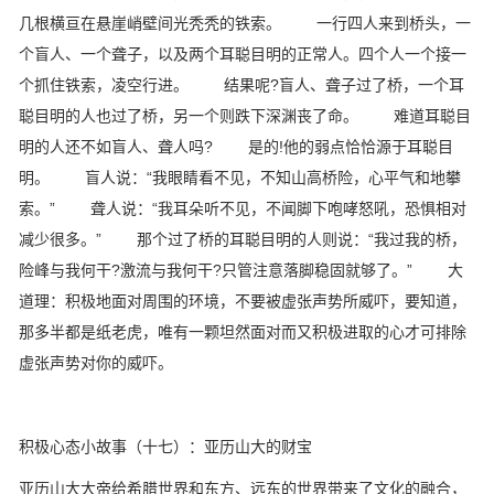
几根横亘在悬崖峭壁间光秃秃的铁索。 一行四人来到桥头，一
个盲人、一个聋子，以及两个耳聪目明的正常人。四个人一个接一
个抓住铁索，凌空行进。 结果呢?盲人、聋子过了桥，一个耳
聪目明的人也过了桥，另一个则跌下深渊丧了命。 难道耳聪目
明的人还不如盲人、聋人吗? 是的!他的弱点恰恰源于耳聪目
明。 盲人说：“我眼睛看不见，不知山高桥险，心平气和地攀
索。” 聋人说：“我耳朵听不见，不闻脚下咆哮怒吼，恐惧相对
减少很多。” 那个过了桥的耳聪目明的人则说：“我过我的桥，
险峰与我何干?激流与我何干?只管注意落脚稳固就够了。” 大
道理：积极地面对周围的环境，不要被虚张声势所威吓，要知道，
那多半都是纸老虎，唯有一颗坦然面对而又积极进取的心才可排除
虚张声势对你的威吓。
积极心态小故事（十七）：亚历山大的财宝
亚历山大大帝给希腊世界和东方、远东的世界带来了文化的融合，