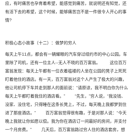
应，有时痛苦也孕育着希望，能感觉到痛苦，就说明还有知觉，还
有活下去的希望，这个时候，能够痛苦岂不是一件很令人开心的事
情?
积极心态小故事（十二）：做梦的穷人
每天上午11点，都会有一辆耀眼的汽车穿过纽约市的中心公园。车
里除了司机，还有一位主人--无人不晓的百万富翁。 这位百万
富翁发现：每天上午都有一位衣着褴褛的人坐在公园的凳子上死死
盯着他住的酒店。有一天，百万富翁对这个人产生了极大的兴趣，
他让司机停下车并走到那人的面前说：“请原谅，我不明白你为什么
每天上午都盯着我住的酒店看。” “先生，”穷人说，“我没钱、
没家、没住宅，只得睡在这条长凳上，不过，每天晚上我都梦到住
进了那座酒店。” 百万富翁觉得很有趣，于是对那人说：“今天
晚上我就让你如愿以偿。我为你在酒店订一间最好的房间，并支付
一个月房费。” 几天后，百万富翁路过穷人住的酒店套房，想