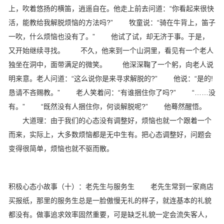
上，吹着悠扬的横笛，逍遥自在。他走上前去问道：“你看起来很快
活，能教给我解脱烦恼的方法吗?” 牧童说：“骑在牛背上，笛子
一吹，什么烦恼也没有了。” 他试了试，却无济于事。于是，
又开始继续寻找。 不久，他来到一个山洞里，看见有一个老人
独坐在洞中，面带满足的微笑。 他深深鞠了一个躬，向老人说
明来意。老人问道：“这么说你是来寻求解脱的?” 他说：“是的!
恳请不吝赐教。” 老人笑着问：“有谁捆住你了吗?” “……没
有。” “既然没有人捆住你，何谈解脱呢?” 他蓦然醒悟。
大道理：由于我们的心态没有调整好，烦恼也就一个跟着一个
而来，实际上，大多数烦恼都是无中生有。把心态调整好，问题会
变得很简单，烦恼也就不驱而散。
积极心态小故事（十）：老先生与服务生 老先生常到一家商店
买报纸，那里的服务生总是一脸傲慢无礼的样子，就连基本的礼貌
都没有。做事追求效率固然重要，可是缺乏礼貌一定会流失客人，