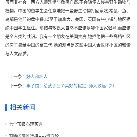
母而非社会。西方人很珍惜与敬畏自然,不会随便去侵害野生动物与
植物。中国的留学生会任意地把一些野生动物打回家吃,松鼠、鱼、
鸟都是他们的盘中餐,以至于加拿大、美国、英国有些小镇与地区拒
绝中国学生租住。珍惜与敬畏大自然不应该是哪个国家倡导,而应该
是全人类的共识。我有一个朋友在美国卖房,她拒绝把一些高档社区
的房子卖给中国的富二代,她的观点是这些中国人会败坏小区的和谐
与人文品质。
上一条：
好人和坏人
下一条：
李子勋：给孩子三个美好的假定_师大致远（2）
相关新闻
七个顶级心理预言
囚徒的两难选择-----博弈论