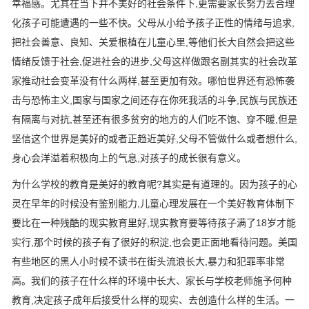
幸福感。尤其在当下并不美好的社会条件下,更需要家长努力去合理
化孩子可能遭遇的一些不快。父母从小给予孩子正性的情绪与追求,
把社会善意、良知、关爱根植在儿童心里,等他们长大自然会把这些
情绪反馈于社会,促进社会的进步,父母这样做跟名副其实的社会改革
家推动社会变革没有什么两样,甚至更加有效。哪怕世界还有恐怖袭
击与恐怖主义,国家与国家之间还存在你死我活的斗争,民族与民族还
有隔离与对抗,甚至还有很多贫穷的地方的人们吃不饱、穿不暖,但是
坚信这个世界是美好
的或者正趋近美好,父母不管做什么或者想什么,
身心会洋
溢着积极向上的气息,对孩子的成长很有意义。
为什么学校的教育是美好的教育呢?其实是有道理的。因为孩子的心
灵在早年的时候没有鉴别能力,儿童心理发展在一个美好教育体制下
要比在一种残酷的现实教育里好,现实教育要等待孩子满了18岁才能
实行,那个时候的孩子有了很好的积淀,也会更正面地看待问题。美国
有些地区的黑人小时候不读书在街头流浪长大,暴力和犯罪率非常
高。我们的孩子在什么样的环境中长大、家长与学校老师施予何种
教育,决定孩子成年后接受什么样的现实、去创造什么样的生活。一