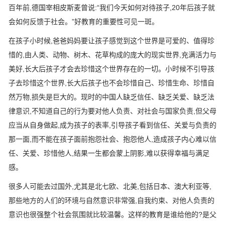
百年前,德国宰相皮斯麦曾说:“我们今天如何对待孩子,20年后孩子就
会如何反馈于社会。”好教育的重要性可见一斑。
在孩子小时候,爸爸妈妈要让孩子感觉到这个世界是可爱的、值得珍
惜的,由人类、动物、树木、花草构成的庞大的现实世界,充满活力与
美好,长大后孩子才会去珍惜这个世界存在的一切。
小时候不引导孩
子去珍惜这个世界,长大后孩子也不会珍惜自己、珍惜生命、珍惜自
然万物,损失是巨大的
。现时的中国人缺乏信任、缺乏关爱、缺乏法
律意识,不知道自己的行为要对他人负责、对社会与国家负责,但父母
应当从自身做起,成为孩子的表率,引导孩子看到信任、关爱与负责的
那一面,而不能在孩子面前抱怨社会、抱怨他人,造成孩子内心难以信
任、关爱、珍惜他人,结果一生都会蒙上阴影,难以获得幸福与满足
感。
很多人可能去过国外,尤其是北七欧、北美,包括日本、澳大利亚等,
那些地方的人们的环境与自然意识非常强,自我约束、对他人负责的
意识也很强整个社会氛围就比较温馨。这样的教育是谁给他的?是父