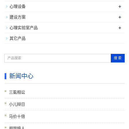
+
心理设备
+
建设方案
+
心理实验室产品
其它产品
搜 索
新闻中心
三虱相讼
小儿辩日
马价十倍
郑国躁人