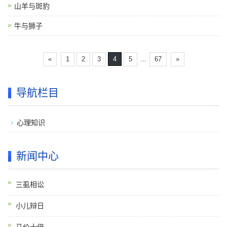
山羊与斑豹
牛与狮子
...
«
1
2
3
4
5
67
»
导航栏目
心理知识
新闻中心
三虱相讼
小儿辩日