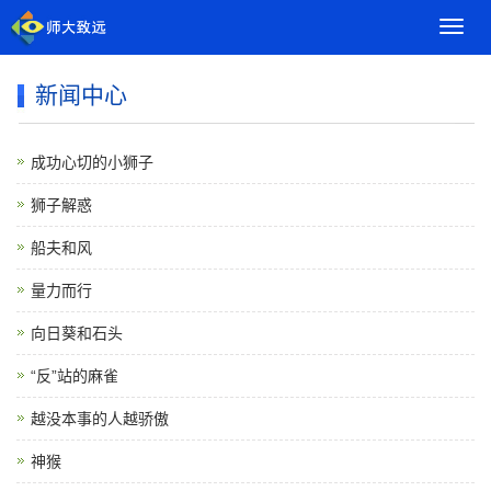
导
航
菜
新闻中心
单
成功心切的小狮子
狮子解惑
船夫和风
量力而行
向日葵和石头
“反”站的麻雀
越没本事的人越骄傲
神猴